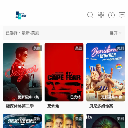
已选择：最新-美剧
展开
美剧
美剧
美剧
更新至第07集
已完结
更新至第01集
谜探休格第二季
恐怖角
贝尼多姆命案
美剧
美剧
美剧