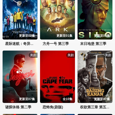
更新至02集
更新至01集
更新至05集
方舟一号 第三季
末日地堡 第三季
星际迷航：奇异新世界 第四季
美剧
美剧
美剧
更新至07集
全10集
更新至07集
谜探休格 第二季
恐怖角(剧版)
权欲第三章 第五季