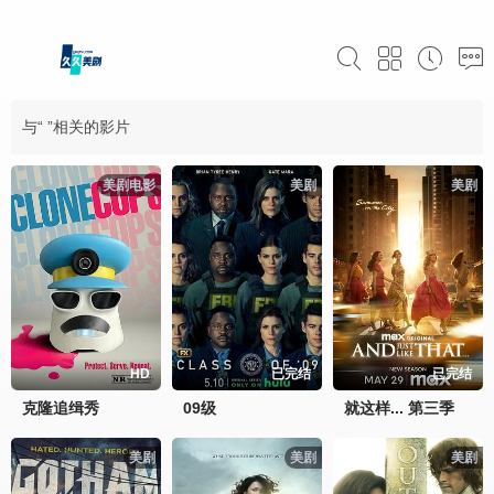
与“ ”相关的影片
美剧电影
美剧
美剧
HD
已完结
已完结
克隆追缉秀
09级
就这样... 第三季
美剧
美剧
美剧