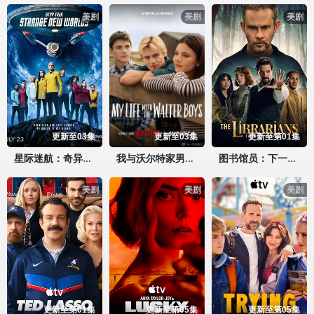
美剧
美剧
美剧
更新至03集
更新至03集
更新至第01集
星际迷航：奇异新世界 第四季
我与沃尔特家男孩的生活 第三季
图书馆员：下一章第二季
美剧
美剧
美剧
更新至第01集
更新至第05集
更新至第05集