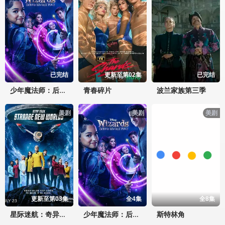
已完结
更新至第02集
已完结
青春碎片
波兰家族第三季
少年魔法师：后继者第三季
美剧
美剧
美剧
更新至第03集
全4集
全8集
斯特林角
星际迷航：奇异新世界第四季
少年魔法师：后继者 第三季