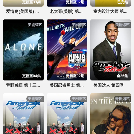
更新至33期
更新至02期
已完结
爱情岛(美国版) 第八季
老大哥(美版) 第二十八季
室内设计大师 第一季
美剧综艺
美剧综艺
美剧综艺
更新至04集
更新至02期
全26集
美国达人 第四季
荒野独居 第十三季
美国忍者勇士 第十八季
美剧综艺
美剧综艺
美剧综艺