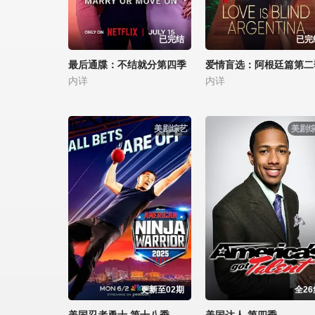
已完结
已完
最后通牒：不结就分第四季
爱情盲选：阿根廷篇第二
内详
内详
美剧综艺
美剧
更新至02期
全26