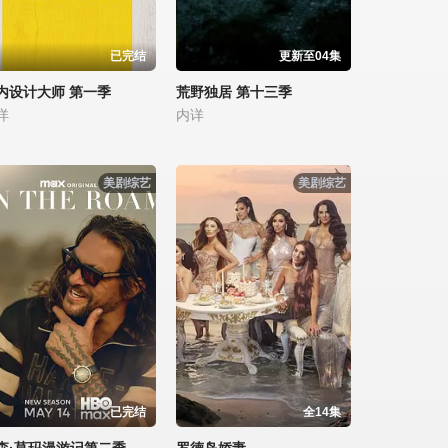
已完结
更新至04集
内设计大师 第一季
荒野独居 第十三季
详
内详
美剧综艺
美剧综艺
已完结
全14集