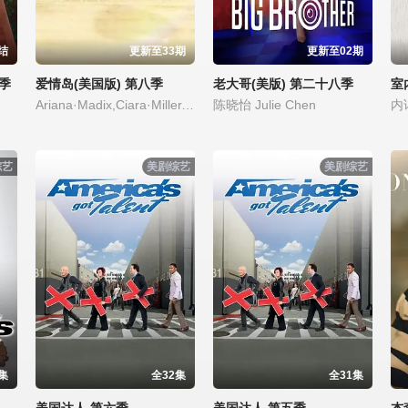
结
更新至33期
更新至02期
季
爱情岛(美国版) 第八季
老大哥(美版) 第二十八季
室
Ariana·Madix,Ciara·Miller,Tefi·Pessoa
陈晓怡 Julie Chen
内
综艺
美剧综艺
美剧综艺
集
全32集
全31集