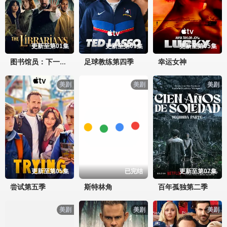
更新至第01集
更新至第01集
更新至第05集
足球教练第四季
幸运女神
图书馆员：下一章第二季
美剧
美剧
美剧
更新至第05集
已完结
更新至第07集
尝试第五季
斯特林角
百年孤独第二季
美剧
美剧
美剧