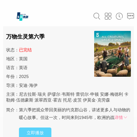
万物生灵第六季
状态：
已完结
地区：英国
语言：英语
年份：2025
导演：
安迪·海伊
主演：
尼古拉斯·瑞夫
萨缪尔·韦斯特
蕾切尔·申顿
安娜·梅德利
卡
勒姆·伍德豪斯
派翠西亚·霍吉
托尼·皮茨
伊莫金·克劳森
简介：
第六季把观众带回美丽的约克郡山谷，讲述更多人与动物的
暖心故事。但这一次，时间来到1945年，欧洲的战
详情
立即播放