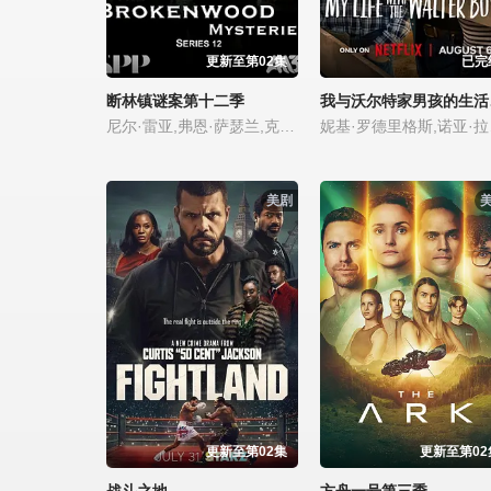
更新至第02集
已完
我
断林镇谜案第十二季
尼尔·雷亚,弗恩·萨瑟兰,克里斯蒂娜·谢尔班·扬达,Jarod Rawiri
妮基·罗德里格斯,诺亚·拉朗德,阿什比
美剧
更新至第02集
更新至第02