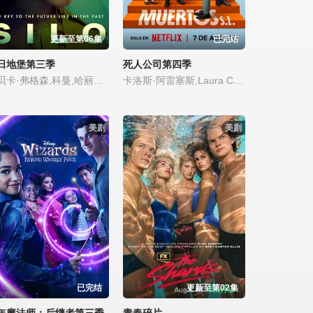
更新至第06集
已完结
日地堡第三季
死人公司第四季
丽贝卡·弗格森,科曼,哈丽特·瓦尔特,才那扎·乌奇,阿维·纳什,亚历山大·莱利,肖恩·麦克雷,雷米·米尔纳,里克·戈麦斯,比利·波斯尔思韦特,克莱尔·珀金斯,阿什利·祖克曼,杰西卡·亨维克,劳拉·伊内斯,杰西卡·布朗·芬德利,莫文·克里斯蒂,里德·伯尼,马特·克拉文,科林·汉克斯,史蒂夫·扎恩
卡洛斯·阿雷塞斯,Laura Caballero
美剧
美剧
已完结
更新至第02集