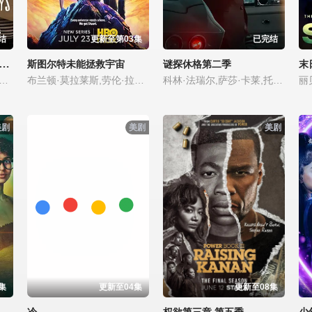
结
更新至第03集
已完结
与沃尔特家男孩的生活第三季
斯图尔特未能拯救宇宙
谜探休格第二季
末
·金特里,艾萨克·阿雷兰尼斯,马克·布鲁卡斯,Sally Cacic,柯瑞·福格尔玛尼斯,Lennix James,艾琳·卡普拉克,约翰尼·林克,米娅·洛韦,杰克·曼利,保罗·麦克吉莱恩,Naveen Paddock,迈尔斯·佩雷斯
布兰顿·莫拉莱斯,劳伦·拉普库斯,布莱恩·波塞恩,约翰·罗斯·鲍伊,丁瑞奇,乔什·布雷纳,凯文·苏斯曼,路易斯·穆斯蒂略,瑞恩·卡特赖特,阿蒂克斯·巴塔坎,雅沙·斯莱瑟斯,维奥莱特·林茨,Brooklyn·Rose,Gastón·Brouet,Anthony·Giangrande
科林·法瑞尔,萨莎·卡莱,托尼·达尔顿,劳拉·唐奈里,布赖恩·吉利斯,河镇,雷蒙德·李,杰克·托帕利安,谢伊·惠格姆,艾琳·吴
美剧
美剧
美剧
集
更新至04集
更新至08集